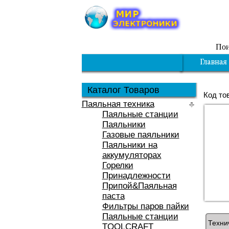
Пои
Каталог Товаров
Код то
Паяльная техника
Паяльные станции
Паяльники
Газовые паяльники
Паяльники на
аккумуляторах
Горелки
Принадлежности
Припой&Паяльная
паста
Фильтры паров пайки
Паяльные станции
Техни
TOOLCRAFT