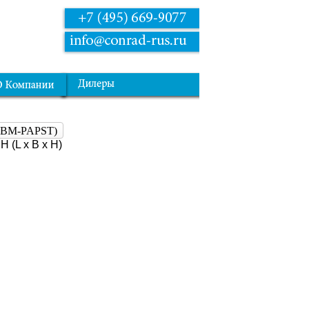
(EBM-PAPST)
 (L x B x H)