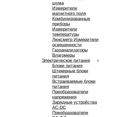
шума
Измерители
магнитного поля
Комбинированные
приборы
Измерители
температуры
Люксметр Измерители
освещенности
Газоанализаторы
Влагомеры
Электрическое питание
Блоки питания
Штекерные блоки
питания
Встраиваемые блоки
питания
Преобразователи
напряжения
Зарядные устройства
AC-DC
Преобразователи