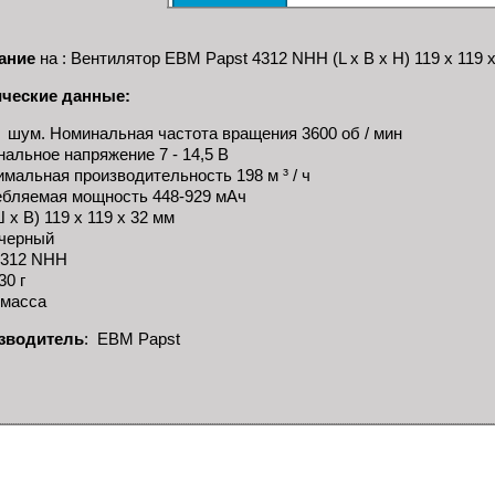
ание
на : Вентилятор EBM Papst 4312 NHH (L x B x H) 119 x 119 x
ические данные:
 шум. Номинальная частота вращения 3600 об / мин
альное напряжение 7 - 14,5 В
мальная производительность 198 м ³ / ч
бляемая мощность 448-929 мАч
Ш х В) 119 х 119 х 32 мм
 черный
4312 NHH
30 г
тмасса
зводитель
: EBM Papst