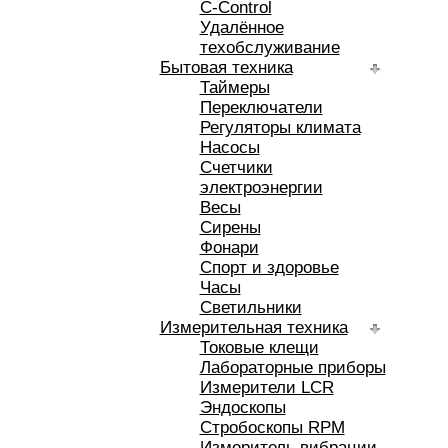
C-Control
Удалённое
техобслуживание
Бытовая техника
Таймеры
Переключатели
Регуляторы климата
Насосы
Счетчики
электроэнергии
Весы
Сирены
Фонари
Спорт и здоровье
Часы
Светильники
Измерительная техника
Токовые клещи
Лабораторные приборы
Измерители LCR
Эндоскопы
Стробоскопы RPM
Измеритель вибрации