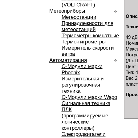
(VOLTCRAFT)
Метеоприборы
Опис
Метеостанции
Принадлежности для
Техн
метеостанций
Термометры комнатные
49 дБ
Термо-гигрометры
Номин
Измеритель скорости
Макси
ветра
Потре
Автоматизация
(Д х 
O-Модули марки
Цвет
Phoenix
Тип: 
Вес 2
Измерительная и
плас
регулировочная
техника
Прои
O-Модули марки Wago
Сигнальная техника
ПЛК
(программируемые
логические
контроллеры)
Электродвигатели