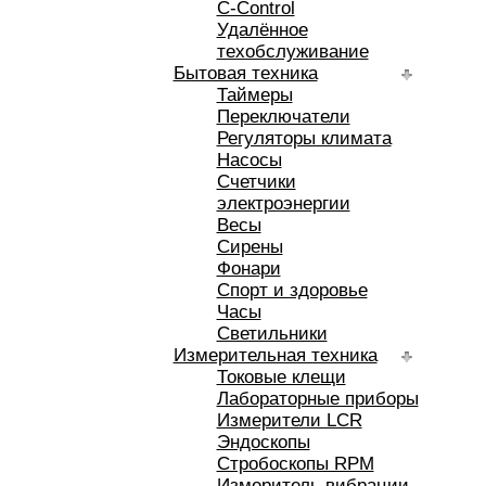
C-Control
Удалённое
техобслуживание
Бытовая техника
Таймеры
Переключатели
Регуляторы климата
Насосы
Счетчики
электроэнергии
Весы
Сирены
Фонари
Спорт и здоровье
Часы
Светильники
Измерительная техника
Токовые клещи
Лабораторные приборы
Измерители LCR
Эндоскопы
Стробоскопы RPM
Измеритель вибрации