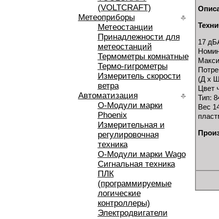
(VOLTCRAFT)
Опис
Метеоприборы
Техни
Метеостанции
Принадлежности для
17 дБ
метеостанций
Номин
Термометры комнатные
Макси
Термо-гигрометры
Потре
Измеритель скорости
(Д х Ш
ветра
Цвет 
Автоматизация
Тип: 8
O-Модули марки
Вес 14
Phoenix
пласт
Измерительная и
Прои
регулировочная
техника
O-Модули марки Wago
Сигнальная техника
ПЛК
(программируемые
логические
контроллеры)
Электродвигатели