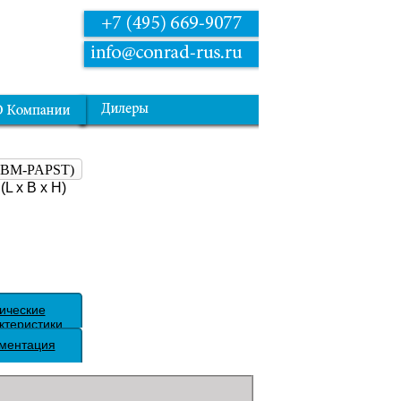
(EBM-PAPST)
L x B x H)
ические
ктеристики
ментация