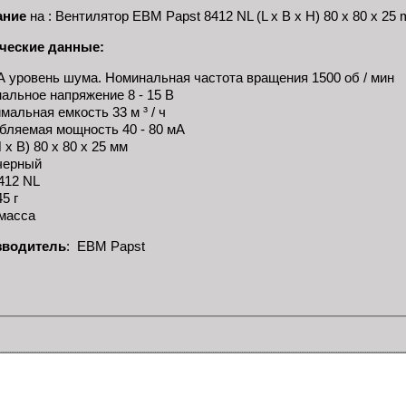
ание
на : Вентилятор EBM Papst 8412 NL (L x B x H) 80 x 80 x 25 
ческие данные:
А уровень шума. Номинальная частота вращения 1500 об / мин
альное напряжение 8 - 15 В
мальная емкость 33 м ³ / ч
бляемая мощность 40 - 80 мА
 х В) 80 х 80 х 25 мм
черный
412 NL
5 г
масса
зводитель
: EBM Papst