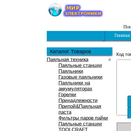
Пои
Каталог Товаров
Код то
Паяльная техника
Паяльные станции
Паяльники
Газовые паяльники
Паяльники на
аккумуляторах
Горелки
Принадлежности
Припой&Паяльная
паста
Фильтры паров пайки
Паяльные станции
TOOLCRAFT