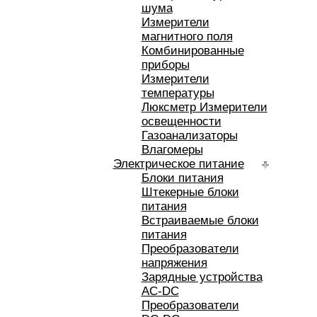
шума
Измерители
магнитного поля
Комбинированные
приборы
Измерители
температуры
Люксметр Измерители
освещенности
Газоанализаторы
Влагомеры
Электрическое питание
Блоки питания
Штекерные блоки
питания
Встраиваемые блоки
питания
Преобразователи
напряжения
Зарядные устройства
AC-DC
Преобразователи