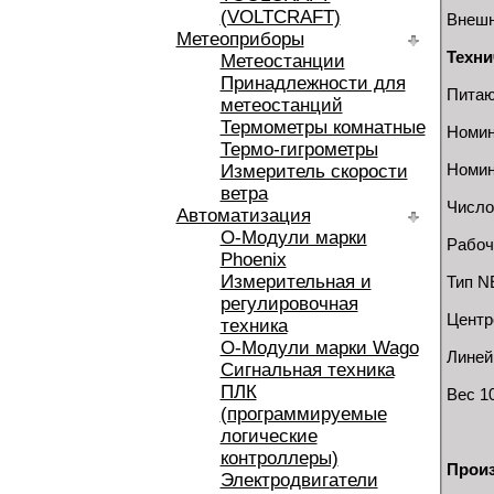
(VOLTCRAFT)
Внешн
Метеоприборы
Техни
Метеостанции
Принадлежности для
Питаю
метеостанций
Термометры комнатные
Номин
Термо-гигрометры
Номин
Измеритель скорости
ветра
Число
Автоматизация
O-Модули марки
Рабочи
Phoenix
Измерительная и
Тип N
регулировочная
Центр
техника
O-Модули марки Wago
Линейн
Сигнальная техника
ПЛК
Вес 10
(программируемые
логические
контроллеры)
Произ
Электродвигатели