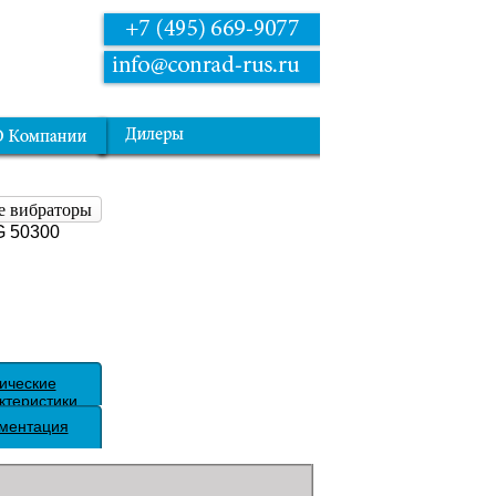
е вибраторы
G 50300
ические
ктеристики
ментация