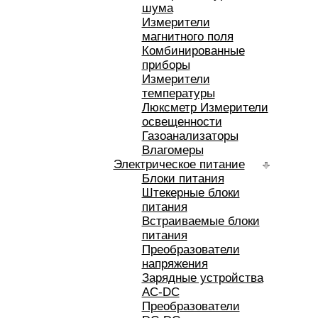
шума
Измерители
магнитного поля
Комбинированные
приборы
Измерители
температуры
Люксметр Измерители
освещенности
Газоанализаторы
Влагомеры
Электрическое питание
Блоки питания
Штекерные блоки
питания
Встраиваемые блоки
питания
Преобразователи
напряжения
Зарядные устройства
AC-DC
Преобразователи