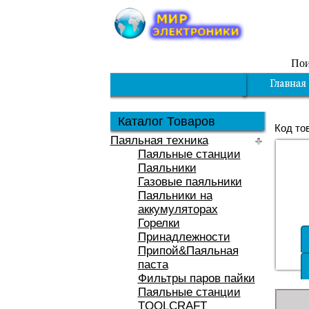
Пои
Каталог Товаров
Код то
Паяльная техника
Паяльные станции
Паяльники
Газовые паяльники
Паяльники на
аккумуляторах
Горелки
Принадлежности
Припой&Паяльная
паста
Фильтры паров пайки
Паяльные станции
TOOLCRAFT