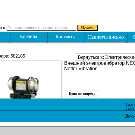
ск
вара: 582185
Вернуться к: Электрически
Внешний электровибратор NE
Netter Vibration
Цена по запросу
Поделиться:
Техн
хара
Доку