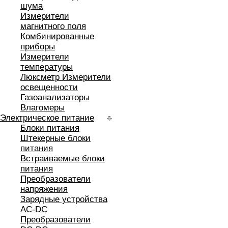
шума
Измерители
магнитного поля
Комбинированные
приборы
Измерители
температуры
Люксметр Измерители
освещенности
Газоанализаторы
Влагомеры
Электрическое питание
Блоки питания
Штекерные блоки
питания
Встраиваемые блоки
питания
Преобразователи
напряжения
Зарядные устройства
AC-DC
Преобразователи