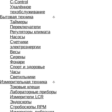
C-Control
Удалённое
техобслуживание
Бытовая техника
Таймеры
Переключатели
Регуляторы климата
Насосы
Счетчики
электроэнергии
Весы
Сирены
Фонари
Спорт и здоровье
Часы
Светильники
Измерительная техника
Токовые клещи
Лабораторные приборы
Измерители LCR
Эндоскопы
Стробоскопы RPM
Измеритель вибрации