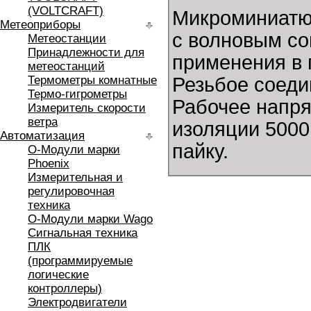
(VOLTCRAFT)
Микроминиатю
Метеоприборы
с волновым со
Метеостанции
Принадлежности для
применения в 
метеостанций
Термометры комнатные
Резьбое соеди
Термо-гигрометры
Рабочее напря
Измеритель скорости
ветра
изоляции 5000
Автоматизация
пайку.
O-Модули марки
Phoenix
Измерительная и
регулировочная
техника
O-Модули марки Wago
Сигнальная техника
ПЛК
(программируемые
логические
контроллеры)
Электродвигатели