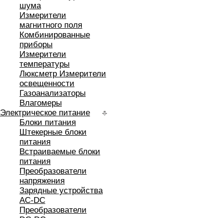
шума
Измерители
магнитного поля
Комбинированные
приборы
Измерители
температуры
Люксметр Измерители
освещенности
Газоанализаторы
Влагомеры
Электрическое питание
Блоки питания
Штекерные блоки
питания
Встраиваемые блоки
питания
Преобразователи
напряжения
Зарядные устройства
AC-DC
Преобразователи