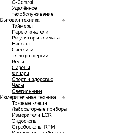
C-Control
Удалённое
техобслуживание
Бытовая техника
Таймеры
Переключатели
Регуляторы климата
Насосы
Счетчики
электроэнергии
Весы
Сирены
Фонари
Спорт и здоровье
Часы
Светильники
Измерительная техника
Токовые клещи
Лабораторные приборы
Измерители LCR
Эндоскопы
Стробоскопы RPM
Измеритель вибрации