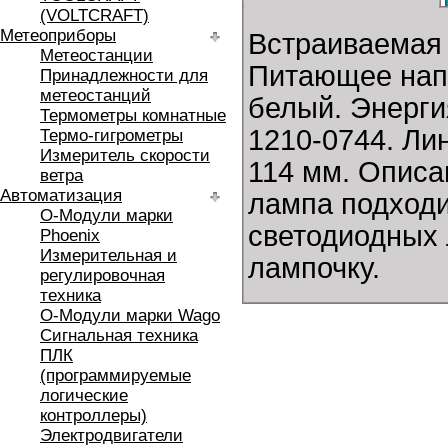
(VOLTCRAFT)
Метеоприборы
Встраиваемая 
Метеостанции
Питающее напр
Принадлежности для
метеостанций
белый. Энерги
Термометры комнатные
1210-0744. Ли
Термо-гигрометры
Измеритель скорости
114 мм. Описа
ветра
Автоматизация
лампа подходи
O-Модули марки
светодиодных 
Phoenix
Измерительная и
лампочку.
регулировочная
техника
O-Модули марки Wago
Сигнальная техника
ПЛК
(программируемые
логические
контроллеры)
Электродвигатели