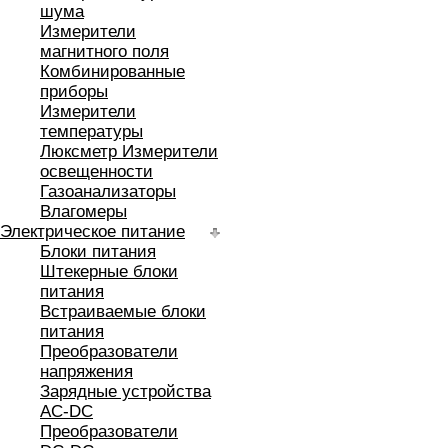
шума
Измерители
магнитного поля
Комбинированные
приборы
Измерители
температуры
Люксметр Измерители
освещенности
Газоанализаторы
Влагомеры
Электрическое питание
Блоки питания
Штекерные блоки
питания
Встраиваемые блоки
питания
Преобразователи
напряжения
Зарядные устройства
AC-DC
Преобразователи