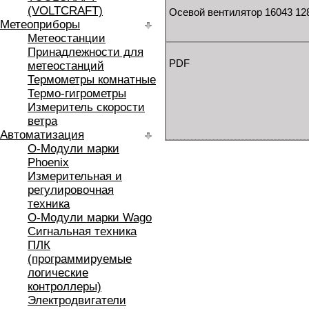
(VOLTCRAFT)
Осевой вентилятор 16043 12
Метеоприборы
Метеостанции
Принадлежности для
PDF
метеостанций
Термометры комнатные
Термо-гигрометры
Измеритель скорости
ветра
Автоматизация
O-Модули марки
Phoenix
Измерительная и
регулировочная
техника
O-Модули марки Wago
Сигнальная техника
ПЛК
(программируемые
логические
контроллеры)
Электродвигатели