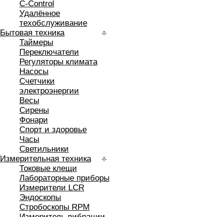
C-Control
Удалённое
техобслуживание
Бытовая техника
Таймеры
Переключатели
Регуляторы климата
Насосы
Счетчики
электроэнергии
Весы
Сирены
Фонари
Спорт и здоровье
Часы
Светильники
Измерительная техника
Токовые клещи
Лабораторные приборы
Измерители LCR
Эндоскопы
Стробоскопы RPM
Измеритель вибрации