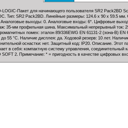
-LOGIC-Пакет для начинающего пользователя SR2 Pack2BD Schn
DC. Тип: SR2 Pack2BD. Линейные размеры: 124.6 x 90 x 59.5 мм.
 Аналоговые выходы: 0. Аналоговые входы: 6*. Цифровые выход
ж: 35-мм профильная шина. Максимальный непрерывный ток: 250
ромагнитных помех: эталон 89/336EWG EN 61131-2 (зона-B) EN 61
0 до 55 °C. Наличие дисплея: да. Ходовой резерв: 10 лет. Налич
нительной оснастки: нет. Защитный код: IP20. Описание. Этот 
ает в себя: компактную систему управления, соединительный 
 SOFT 2. Примечание: * = пригодность в качестве цифровых вх