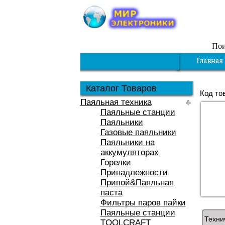
Пои
Каталог Товаров
Код то
Паяльная техника
Паяльные станции
Паяльники
Газовые паяльники
Паяльники на
аккумуляторах
Горелки
Принадлежности
Припой&Паяльная
паста
Фильтры паров пайки
Паяльные станции
Техни
TOOLCRAFT