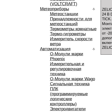
(VOLTCRAFT)
Метеоприборы
ZELIO
Метеостанции
24 В 
Принадлежности для
TICK.
метеостанций
Монта
элект
Термометры комнатные
от -2
Термо-гигрометры
допол
Измеритель скорости
включ
ветра
ZELIO
Автоматизация
O-Модули марки
Phoenix
Измерительная и
регулировочная
техника
O-Модули марки Wago
Сигнальная техника
ПЛК
(программируемые
логические
контроллеры)
Электродвигатели