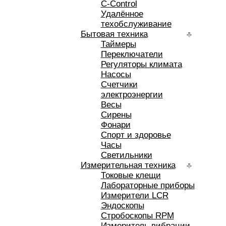
C-Control
Удалённое
техобслуживание
Бытовая техника
Таймеры
Переключатели
Регуляторы климата
Насосы
Счетчики
электроэнергии
Весы
Сирены
Фонари
Спорт и здоровье
Часы
Светильники
Измерительная техника
Токовые клещи
Лабораторные приборы
Измерители LCR
Эндоскопы
Стробоскопы RPM
Измеритель вибрации