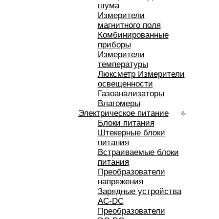
шума
Измерители
магнитного поля
Комбинированные
приборы
Измерители
температуры
Люксметр Измерители
освещенности
Газоанализаторы
Влагомеры
Электрическое питание
Блоки питания
Штекерные блоки
питания
Встраиваемые блоки
питания
Преобразователи
напряжения
Зарядные устройства
AC-DC
Преобразователи