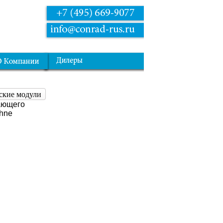
ские модули
ающего
hne