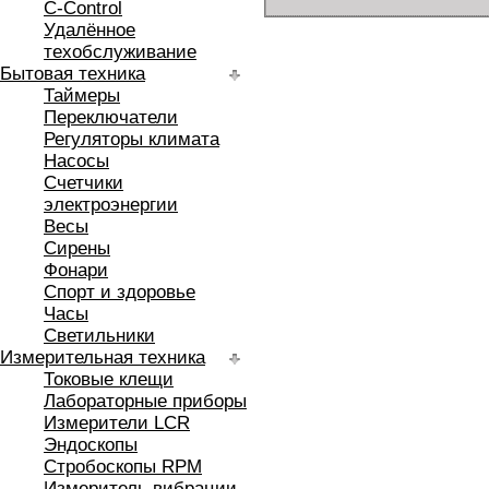
C-Control
Удалённое
техобслуживание
Бытовая техника
Таймеры
Переключатели
Регуляторы климата
Насосы
Счетчики
электроэнергии
Весы
Сирены
Фонари
Спорт и здоровье
Часы
Светильники
Измерительная техника
Токовые клещи
Лабораторные приборы
Измерители LCR
Эндоскопы
Стробоскопы RPM
Измеритель вибрации