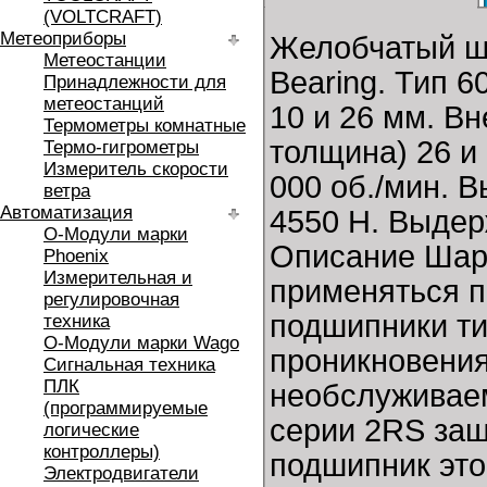
(VOLTCRAFT)
Метеоприборы
Желобчатый ш
Метеостанции
Bearing. Тип 
Принадлежности для
метеостанций
10 и 26 мм. В
Термометры комнатные
толщина) 26 и
Термо-гигрометры
Измеритель скорости
000 об./мин. 
ветра
Автоматизация
4550 Н. Выдер
O-Модули марки
Описание Шар
Phoenix
Измерительная и
применяться п
регулировочная
подшипники ти
техника
O-Модули марки Wago
проникновения
Сигнальная техника
ПЛК
необслуживаем
(программируемые
серии 2RS защ
логические
контроллеры)
подшипник это
Электродвигатели