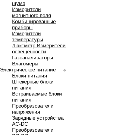
шума
Измерители
магнитного поля
Комбинированные
приборы
Измерители
температуры
Люксметр Измерители
освещенности
Газоанализаторы
Влагомеры
Электрическое питание
Блоки питания
Штекерные блоки
питания
Встраиваемые блоки
питания
Преобразователи
напряжения
Зарядные устройства
AC-DC
Преобразователи