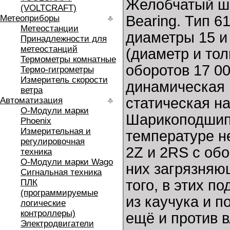
Желобчатый ш
(VOLTCRAFT)
Bearing. Тип 
Метеоприборы
Метеостанции
диаметры 15 и
Принадлежности для
метеостанций
(диаметр и то
Термометры комнатные
оборотов 17 0
Термо-гигрометры
Измеритель скорости
динамическая 
ветра
статическая н
Автоматизация
O-Модули марки
Шарикоподшипн
Phoenix
Измерительная и
температуре н
регулировочная
2Z и 2RS с об
техника
O-Модули марки Wago
них загрязняю
Сигнальная техника
того, в этих 
ПЛК
(программируемые
из каучука и п
логические
контроллеры)
ещё и против 
Электродвигатели