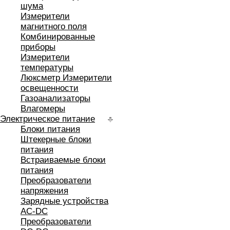
шума
Измерители
магнитного поля
Комбинированные
приборы
Измерители
температуры
Люксметр Измерители
освещенности
Газоанализаторы
Влагомеры
Электрическое питание
Блоки питания
Штекерные блоки
питания
Встраиваемые блоки
питания
Преобразователи
напряжения
Зарядные устройства
AC-DC
Преобразователи