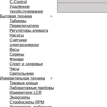
C-Control
Удалённое
техобслуживание
Бытовая техника
Таймеры
Переключатели
Регуляторы климата
Насосы
Счетчики
электроэнергии
Весы
Сирены
Фонари
Спорт и здоровье
Часы
Светильники
Измерительная техника
Токовые клещи
Лабораторные приборы
Измерители LCR
Эндоскопы
Стробоскопы RPM
Измеритель вибрации