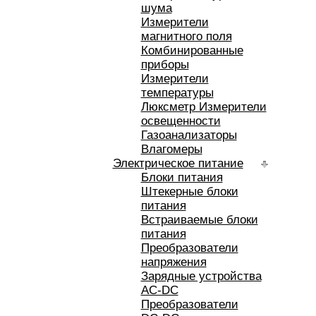
шума
Измерители
магнитного поля
Комбинированные
приборы
Измерители
температуры
Люксметр Измерители
освещенности
Газоанализаторы
Влагомеры
Электрическое питание
Блоки питания
Штекерные блоки
питания
Встраиваемые блоки
питания
Преобразователи
напряжения
Зарядные устройства
AC-DC
Преобразователи