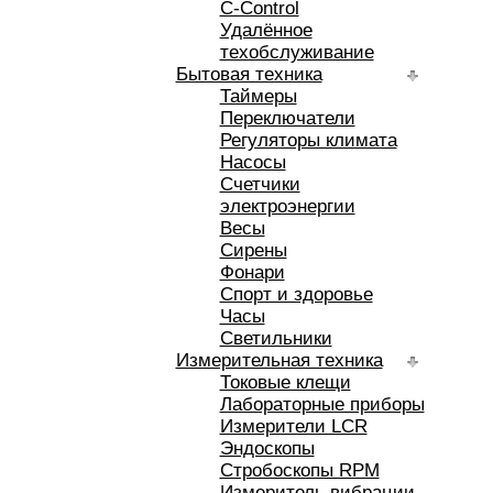
C-Control
Удалённое
техобслуживание
Бытовая техника
Таймеры
Переключатели
Регуляторы климата
Насосы
Счетчики
электроэнергии
Весы
Сирены
Фонари
Спорт и здоровье
Часы
Светильники
Измерительная техника
Токовые клещи
Лабораторные приборы
Измерители LCR
Эндоскопы
Стробоскопы RPM
Измеритель вибрации