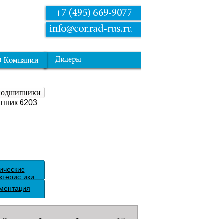
 подшипники
пник 6203
ические
ктеристики
ментация