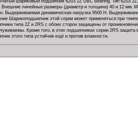
чатый шариковый подшипник 6203 2Z UBC Bearing. Тип 6203 2Z.
. Внешние линейные размеры (диаметр и толщина) 40 и 12 мм. 
ин. Выдерживаемая динамическая нагрузка 9500 Н. Выдерживаема
ние Шарикоподшипник этой серии может применяться при темпер
пники типа 2Z и 2RS с обоих сторон защищены от проникновения
луживаемы. Кроме того, в этих подшипниках серии 2RS защита 
пник этого типа устойчив ещё и против влажности.