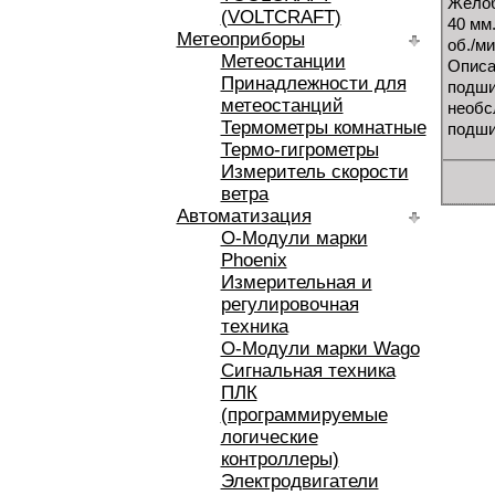
Желоб
(VOLTCRAFT)
40 мм
Метеоприборы
об./м
Метеостанции
Описа
Принадлежности для
подши
метеостанций
необс
Термометры комнатные
подши
Термо-гигрометры
Измеритель скорости
ветра
Автоматизация
O-Модули марки
Phoenix
Измерительная и
регулировочная
техника
O-Модули марки Wago
Сигнальная техника
ПЛК
(программируемые
логические
контроллеры)
Электродвигатели