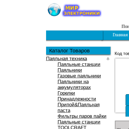
Пои
Каталог Товаров
Код то
Паяльная техника
Паяльные станции
Паяльники
Газовые паяльники
Паяльники на
аккумуляторах
Горелки
Принадлежности
Припой&Паяльная
паста
Фильтры паров пайки
Паяльные станции
TOOLCRAFT