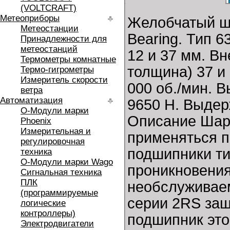
(VOLTCRAFT)
Метеоприборы
Желобчатый ш
Метеостанции
Bearing. Тип 
Принадлежности для
метеостанций
12 и 37 мм. В
Термометры комнатные
толщина) 37 и
Термо-гигрометры
Измеритель скорости
000 об./мин. 
ветра
Автоматизация
9650 Н. Выдер
O-Модули марки
Описание Шар
Phoenix
Измерительная и
применяться п
регулировочная
подшипники ти
техника
O-Модули марки Wago
проникновения
Сигнальная техника
ПЛК
необслуживаем
(программируемые
серии 2RS защ
логические
контроллеры)
подшипник это
Электродвигатели