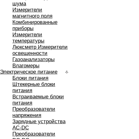
шума
Измерители
магнитного поля
Комбинированные
приборы
Измерители
температуры
Люксметр Измерители
освещенности
Газоанализаторы
Влагомеры
Электрическое питание
Блоки питания
Штекерные блоки
питания
Встраиваемые блоки
питания
Преобразователи
напряжения
Зарядные устройства
AC-DC
Преобразователи