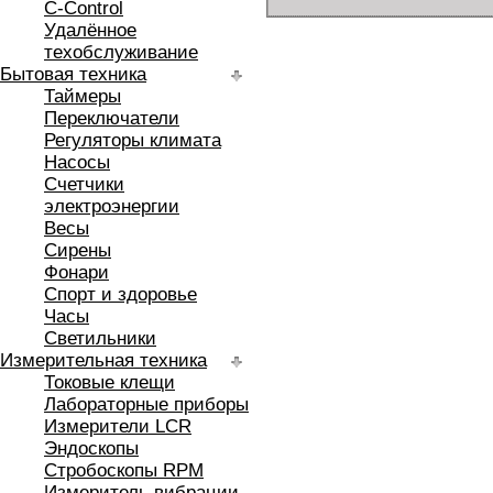
C-Control
Удалённое
техобслуживание
Бытовая техника
Таймеры
Переключатели
Регуляторы климата
Насосы
Счетчики
электроэнергии
Весы
Сирены
Фонари
Спорт и здоровье
Часы
Светильники
Измерительная техника
Токовые клещи
Лабораторные приборы
Измерители LCR
Эндоскопы
Стробоскопы RPM
Измеритель вибрации