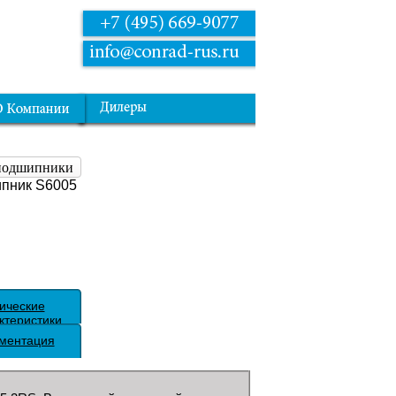
 подшипники
пник S6005
ические
ктеристики
ментация