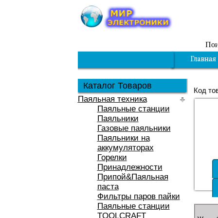
Пои
Каталог Товаров
Код то
Паяльная техника
Паяльные станции
Паяльники
Газовые паяльники
Паяльники на
аккумуляторах
Горелки
Принадлежности
Припой&Паяльная
паста
Фильтры паров пайки
Паяльные станции
TOOLCRAFT