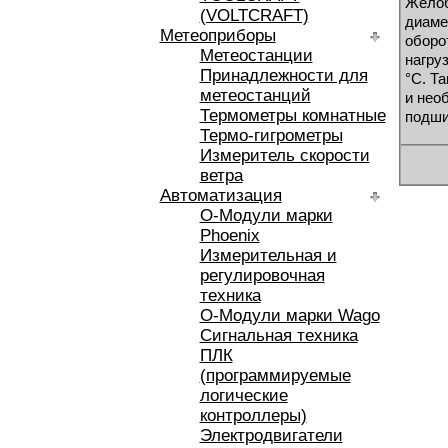
Желоб
(VOLTCRAFT)
диаме
Метеоприборы
оборо
Метеостанции
нагру
Принадлежности для
°C. Т
метеостанций
и нео
Термометры комнатные
подши
Термо-гигрометры
Измеритель скорости
ветра
Автоматизация
O-Модули марки
Phoenix
Измерительная и
регулировочная
техника
O-Модули марки Wago
Сигнальная техника
ПЛК
(программируемые
логические
контроллеры)
Электродвигатели