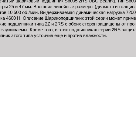
чатый шариковый подшипник S6005 2RS UBC Bearing. Тип S600
тры 25 и 47 мм. Внешние линейные размеры (диаметр и толщина
тов 10 500 об./мин. Выдерживаемая динамическая нагрузка 720
зка 4600 Н. Описание Шарикоподшипник этой серии может приме
акие подшипники типа 2Z и 2RS с обоих сторон защищены от про
бслуживаемы. Кроме того, в этих подшипниках серии 2RS защита
пник этого типа устойчив ещё и против влажности.