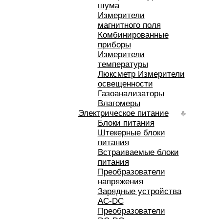
шума
Измерители
магнитного поля
Комбинированные
приборы
Измерители
температуры
Люксметр Измерители
освещенности
Газоанализаторы
Влагомеры
Электрическое питание
Блоки питания
Штекерные блоки
питания
Встраиваемые блоки
питания
Преобразователи
напряжения
Зарядные устройства
AC-DC
Преобразователи