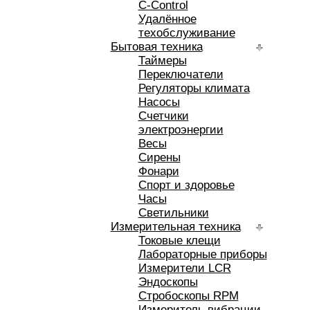
C-Control
Удалённое
техобслуживание
Бытовая техника
Таймеры
Переключатели
Регуляторы климата
Насосы
Счетчики
электроэнергии
Весы
Сирены
Фонари
Спорт и здоровье
Часы
Светильники
Измерительная техника
Токовые клещи
Лабораторные приборы
Измерители LCR
Эндоскопы
Стробоскопы RPM
Измеритель вибрации