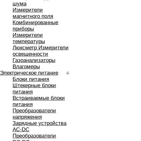
шума
Измерители
магнитного поля
Комбинированные
приборы
Измерители
температуры
Люксметр Измерители
освещенности
Газоанализаторы
Влагомеры
Электрическое питание
Блоки питания
Штекерные блоки
питания
Встраиваемые блоки
питания
Преобразователи
напряжения
Зарядные устройства
AC-DC
Преобразователи