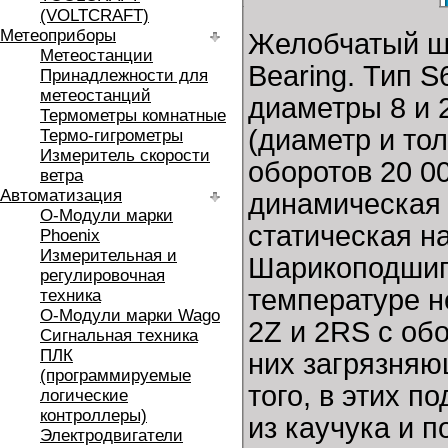
(VOLTCRAFT)
Метеоприборы
Желобчатый ш
Метеостанции
Bearing. Тип 
Принадлежности для
метеостанций
диаметры 8 и 
Термометры комнатные
(диаметр и то
Термо-гигрометры
Измеритель скорости
оборотов 20 0
ветра
Автоматизация
динамическая 
O-Модули марки
статическая н
Phoenix
Измерительная и
Шарикоподшипн
регулировочная
температуре н
техника
O-Модули марки Wago
2Z и 2RS с об
Сигнальная техника
ПЛК
них загрязняю
(программируемые
того, в этих 
логические
контроллеры)
из каучука и 
Электродвигатели