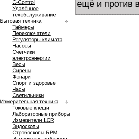
ещё и против 
C-Control
Удалённое
техобслуживание
Бытовая техника
Таймеры
Переключатели
Регуляторы климата
Насосы
Счетчики
электроэнергии
Весы
Сирены
Фонари
Спорт и здоровье
Часы
Светильники
Измерительная техника
Токовые клещи
Лабораторные приборы
Измерители LCR
Эндоскопы
Стробоскопы RPM
Измеритель вибрации