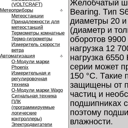
Желобчатый ш
(VOLTCRAFT)
Bearing. Тип 
Метеоприборы
Метеостанции
диаметры 20 и
Принадлежности для
метеостанций
(диаметр и то
Термометры комнатные
оборотов 9900
Термо-гигрометры
Измеритель скорости
нагрузка 12 7
ветра
нагрузка 6550
Автоматизация
O-Модули марки
серии может п
Phoenix
Измерительная и
150 °C. Такие 
регулировочная
защищены от п
техника
O-Модули марки Wago
частиц и необс
Сигнальная техника
подшипниках с
ПЛК
(программируемые
поэтому подши
логические
контроллеры)
влажности.
Электродвигатели