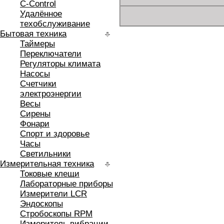
C-Control
Удалённое
техобслуживание
Бытовая техника
Таймеры
Переключатели
Регуляторы климата
Насосы
Счетчики
электроэнергии
Весы
Сирены
Фонари
Спорт и здоровье
Часы
Светильники
Измерительная техника
Токовые клещи
Лабораторные приборы
Измерители LCR
Эндоскопы
Стробоскопы RPM
Измеритель вибрации