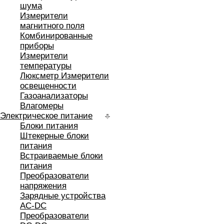
шума
Измерители
магнитного поля
Комбинированные
приборы
Измерители
температуры
Люксметр Измерители
освещенности
Газоанализаторы
Влагомеры
Электрическое питание
Блоки питания
Штекерные блоки
питания
Встраиваемые блоки
питания
Преобразователи
напряжения
Зарядные устройства
AC-DC
Преобразователи