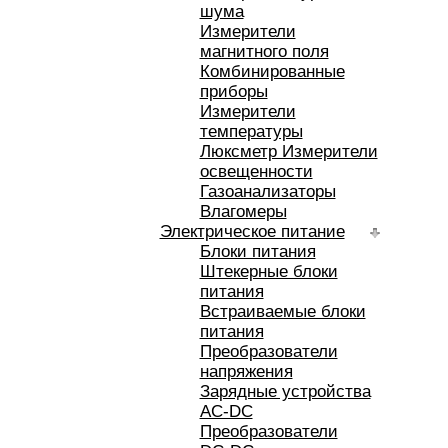
шума
Измерители
магнитного поля
Комбинированные
приборы
Измерители
температуры
Люксметр Измерители
освещенности
Газоанализаторы
Влагомеры
Электрическое питание
Блоки питания
Штекерные блоки
питания
Встраиваемые блоки
питания
Преобразователи
напряжения
Зарядные устройства
AC-DC
Преобразователи