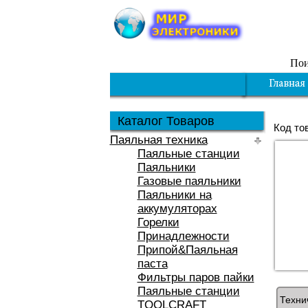
Пои
Каталог Товаров
Код то
Паяльная техника
Паяльные станции
Паяльники
Газовые паяльники
Паяльники на
аккумуляторах
Горелки
Принадлежности
Припой&Паяльная
паста
Фильтры паров пайки
Паяльные станции
Техни
TOOLCRAFT