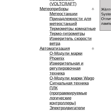
(VOLTCRAFT)
Метеоприборы
Жёлто
Метеостанции
Syste
Принадлежности для
Отлич
метеостанций
лампы
Термометры комнатные
Термо-гигрометры
Измеритель скорости
ветра
Автоматизация
O-Модули марки
Phoenix
Измерительная и
регулировочная
техника
O-Модули марки Wago
Сигнальная техника
ПЛК
(программируемые
логические
контроллеры)
Электродвигатели