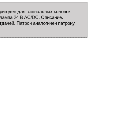
игоден для: сигнальных колонок
 лампа 24 В AC/DC. Описание.
дачей. Патрон аналогичен патрону