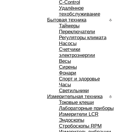
C-Control
Удалённое
техобслуживание
Бытовая техника
Таймеры
Переключатели
Регуляторы климата
Насосы
Счетчики
электроэнергии
Весы
Сирены
Фонари
Спорт и здоровье
Часы
Светильники
Измерительная техника
Токовые клещи
Лабораторные приборы
Измерители LCR
Эндоскопы
Стробоскопы RPM
Измеритель вибрации