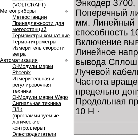
Энкодер 3700, 
(VOLTCRAFT)
Поперечный л
Метеоприборы
Метеостанции
мм. Линейный
Принадлежности для
метеостанций
способность 1
Термометры комнатные
Включение выв
Термо-гигрометры
Измеритель скорости
Линейное напря
ветра
вывода Сплошн
Автоматизация
O-Модули марки
Лучевой кабел
Phoenix
Измерительная и
Частота враще
регулировочная
предельно допу
техника
O-Модули марки Wago
Продольная пр
Сигнальная техника
10 Н ·
ПЛК
(программируемые
логические
контроллеры)
Электродвигатели