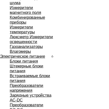
шума
Измерители
магнитного поля
Комбинированные
приборы
Измерители
температуры
Люксметр Измерители
освещенности
Газоанализаторы
Влагомеры
Электрическое питание
Блоки питания
Штекерные блоки
питания
Встраиваемые блоки
питания
Преобразователи
напряжения
Зарядные устройства
AC-DC
Преобразователи