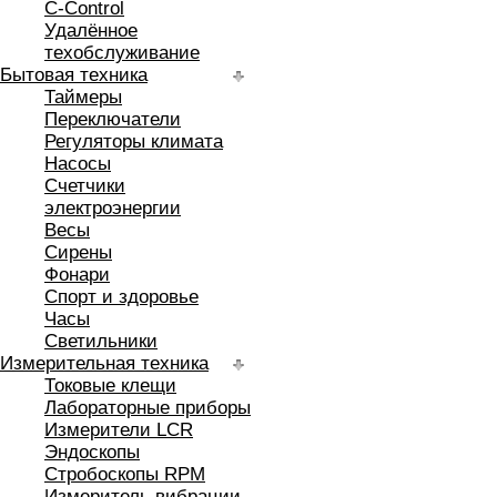
C-Control
Удалённое
техобслуживание
Бытовая техника
Таймеры
Переключатели
Регуляторы климата
Насосы
Счетчики
электроэнергии
Весы
Сирены
Фонари
Спорт и здоровье
Часы
Светильники
Измерительная техника
Токовые клещи
Лабораторные приборы
Измерители LCR
Эндоскопы
Стробоскопы RPM
Измеритель вибрации