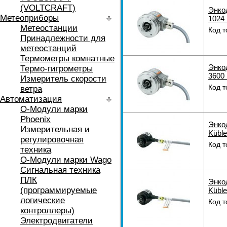
(VOLTCRAFT)
Энко
Метеоприборы
1024 
Метеостанции
Код т
Принадлежности для
метеостанций
Термометры комнатные
Энко
Термо-гигрометры
3600 
Измеритель скорости
Код т
ветра
Автоматизация
O-Модули марки
Phoenix
Энко
Измерительная и
Küble
регулировочная
Код т
техника
O-Модули марки Wago
Сигнальная техника
ПЛК
Энко
(программируемые
Küble
логические
Код т
контроллеры)
Электродвигатели