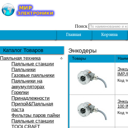
Поиск
Энкодеры
Каталог Товаров
Паяльная техника
Товары
Наим
Паяльные станции
Энко
Паяльники
IMP./
Газовые паяльники
Код т
Паяльники на
аккумуляторах
Горелки
Принадлежности
Энко
Припой&Паяльная
100 I
паста
Код т
Фильтры паров пайки
Паяльные станции
TOOLCRAFT