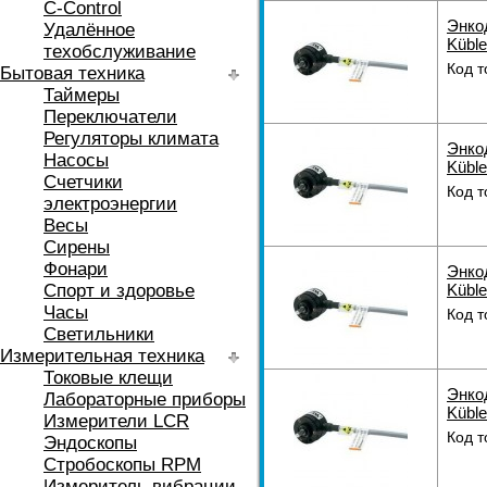
C-Control
Энко
Удалённое
Küble
техобслуживание
Код т
Бытовая техника
Таймеры
Переключатели
Регуляторы климата
Энко
Насосы
Küble
Счетчики
Код т
электроэнергии
Весы
Сирены
Фонари
Энко
Спорт и здоровье
Küble
Часы
Код т
Светильники
Измерительная техника
Токовые клещи
Энко
Лабораторные приборы
Küble
Измерители LCR
Код т
Эндоскопы
Стробоскопы RPM
Измеритель вибрации