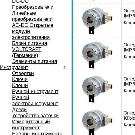
DC-DC
Преобразователи
Энко
Линейные
IMP./
преобразователи
Код т
AC-DC Открытые
модули
электропитания
Блоки питания
Энко
VOLTCRAFT
IMP./
(Германия)
Код т
Элементы питания
Инструмент
Отвертки
Энко
Ключи
IMP./
Клещи
Код т
Ручной инструмент
Ручной
электроинструмент
Дрели
Энкод
Устройства заточки
Küble
Измерительный
Код т
инструмент
Наборы инструмента