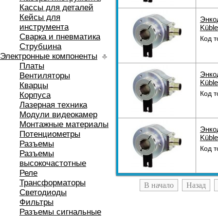
Кассы для деталей
Кейсы для
Энкод
инструмента
Küble
Сварка и пневматика
Код т
Струбцина
Электронные компоненты
Платы
Энкод
Вентиляторы
Küble
Кварцы
Код т
Корпуса
Лазерная техника
Модули видеокамер
Монтажные материалы
Энкод
Потенциометры
Küble
Разъемы
Код т
Разъемы
высокочастотные
Реле
Трансформаторы
В начало
Назад
Светодиоды
Фильтры
Разъемы сигнальные