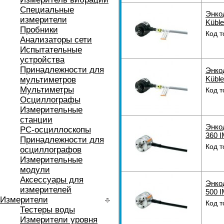
Специальные
Энко
измерители
Küble
Пробники
Код т
Анализаторы сети
Испытательные
устройства
Принадлежности для
Энко
Küble
мультиметров
Мультиметры
Код т
Осциллографы
Измерительные
станции
Энко
РС-осциллоскопы
360 I
Принадлежности для
Код т
осциллографов
Измерительные
модули
Аксессуары для
Энко
измерителей
500 I
Измерители
Код т
Тестеры воды
Измерители уровня