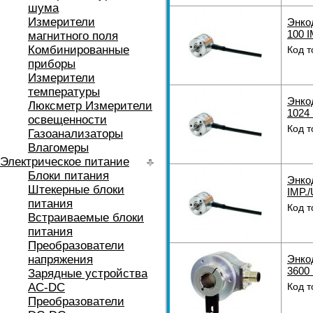
шума
Измерители
Энко
100 I
магнитного поля
Комбинированные
Код т
приборы
Измерители
температуры
Энко
Люксметр Измерители
1024 
освещенности
Код т
Газоанализаторы
Влагомеры
Электрическое питание
Блоки питания
Энко
Штекерные блоки
IMP./
питания
Код т
Встраиваемые блоки
питания
Преобразователи
напряжения
Энко
3600 
Зарядные устройства
AC-DC
Код т
Преобразователи