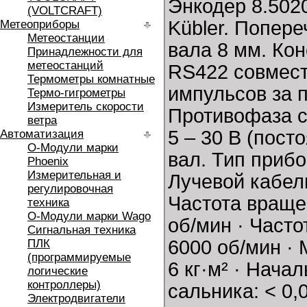
Энкодер 8.502
(VOLTCRAFT)
Kübler. Попер
Метеоприборы
Метеостанции
вала 8 мм. Ко
Принадлежности для
метеостанций
RS422 совмес
Термометры комнатные
импульсов за 
Термо-гигрометры
Измеритель скорости
Противофаза с
ветра
5 – 30 В (пост
Автоматизация
O-Модули марки
вал. Тип приб
Phoenix
Измерительная и
Лучевой кабел
регулировочная
Частота вращен
техника
O-Модули марки Wago
об/мин · Част
Сигнальная техника
6000 об/мин · 
ПЛК
(программируемые
6 кг·м² · Нача
логические
контроллеры)
сальника: < 0,
Электродвигатели