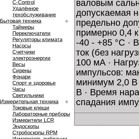
валовым сальн
C-Control
Удалённое
допускаемая на
техобслуживание
предельно допу
Бытовая техника
Таймеры
примерно 0,4 
Переключатели
Регуляторы климата
-40 - +85 °C 
Насосы
ток (без нагру
Счетчики
электроэнергии
100 мА · Нагру
Весы
импульсов: мак
Сирены
Фонари
минимум 2,0 В
Спорт и здоровье
Часы
В · Время нара
Светильники
спадания импул
Измерительная техника
Токовые клещи
Лабораторные приборы
Измерители LCR
Эндоскопы
Стробоскопы RPM
Измеритель вибрации