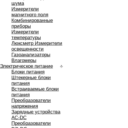
шума
Измерители
магнитного поля
Комбинированные
приборы
Измерители
температуры
Люксметр Измерители
освещенности
Газоанализаторы
Влагомеры
Электрическое питание
Блоки питания
Штекерные блоки
питания
Встраиваемые блоки
питания
Преобразователи
напряжения
Зарядные устройства
AC-DC
Преобразователи