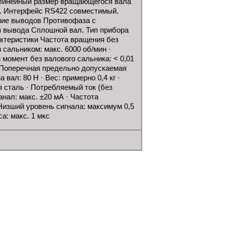
 линейный размер вращающегося вала
м. Интерфейс RS422 совместимый.
ние выводов Противофаза с
ип вывода Сплошной вал. Тип прибора
актеристики Частота вращения без
 сальником: макс. 6000 об/мин ·
 момент без валового сальника: < 0,01
· Поперечная предельно допускаемая
вал: 80 Н · Вес: примерно 0,4 кг ·
я сталь · Потребляемый ток (без
анал: макс. ±20 мА · Частота
 Низший уровень сигнала: максимум 0,5
а: макс. 1 мкс