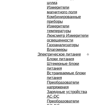
шума
Измерители
магнитного поля
Комбинированные
приборы
Измерители
температуры
Люксметр Измерители
освещенности
Газоанализаторы
Влагомеры
Электрическое питание
Блоки питания
Штекерные блоки
питания
Встраиваемые блоки
питания
Преобразователи
напряжения
Зарядные устройства
AC-DC
Преобразователи