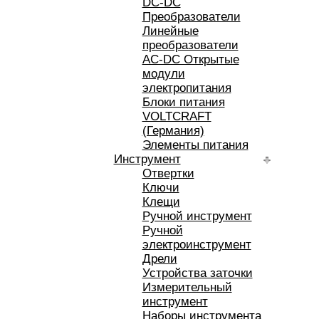
DC-DC
Преобразователи
Линейные
преобразователи
AC-DC Открытые
модули
электропитания
Блоки питания
VOLTCRAFT
(Германия)
Элементы питания
Инструмент
Отвертки
Ключи
Клещи
Ручной инструмент
Ручной
электроинструмент
Дрели
Устройства заточки
Измерительный
инструмент
Наборы инструмента