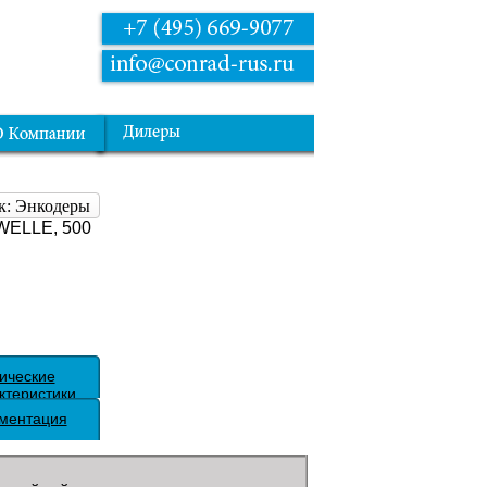
к: Энкодеры
WELLE, 500
ические
ктеристики
ментация