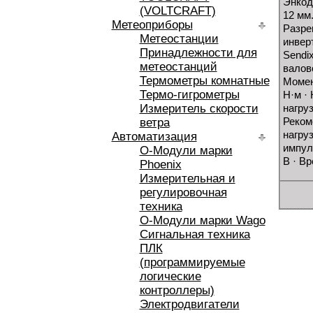
Энкод
(VOLTCRAFT)
12 мм
Метеоприборы
Разре
Метеостанции
инвер
Принадлежности для
Sendi
метеостанций
валов
Термометры комнатные
Момен
Термо-гигрометры
Н·м ·
Измеритель скорости
нагруз
Реком
ветра
нагруз
Автоматизация
импул
O-Модули марки
В · В
Phoenix
Измерительная и
регулировочная
техника
O-Модули марки Wago
Сигнальная техника
ПЛК
(программируемые
логические
контроллеры)
Электродвигатели