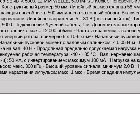
ер SENDIX 5000, 12 MM WELLE, 500 IMP./U Kübler. Поперечный
. Конструктивный размер 50 мм. Линейный размер фланца 58 м
шающая способность 500 импульсов за полный оборот. Включе
тированием. Линейное напряжение 5 – 30 В (постоянный ток). Т
x 5000. Подключение Лучевой кабель, 1 м. Дополнительные хар
ого сальника: макс. 12 000 об/мин · Частота вращения с валовым
т инерции ротора: примерно 6 x 10-6 кг·м² · Начальный пусковой
 Начальный пусковой момент с валовым сальником: < 0,05 Н·м 
ка на вал: 40 Н · Продольная предельно допускаемая нагрузка на 
ендуемая рабочая температура: -40 - +85 °C · Вал: нержавеюща
ки): 50 мА, с инвертированием: максимум 100 мА · Нагрузка на к
ьсов: макс. 300 кГц · Высший уровень сигнала: минимум 2,0 В ·
ремя нарастания импульса: макс. 1 мкс · Время спадания импульс