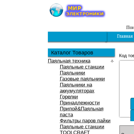
Пои
Каталог Товаров
Код то
Паяльная техника
Паяльные станции
Паяльники
Газовые паяльники
Паяльники на
аккумуляторах
Горелки
Принадлежности
Припой&Паяльная
паста
Фильтры паров пайки
Паяльные станции
TOOLCRAFT