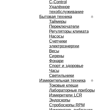
C-Control
Удалённое
техобслуживание
Бытовая техника
Таймеры
Переключатели
Регуляторы климата
Насосы
Счетчики
электроэнергии
Весы
Сирены
Фонари
Спорт и здоровье
Часы
Светильники
Измерительная техника
Токовые клещи
Лабораторные приборы
Измерители LCR
Эндоскопы
Стробоскопы RPM
Измеритель вибрации