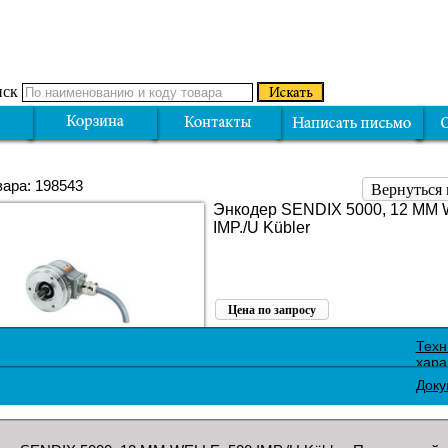
ск
вара: 198543
Вернуться 
Энкодер SENDIX 5000, 12 MM 
IMP./U Kübler
Цена по запросу
Поделиться:
Техн
хара
Доку