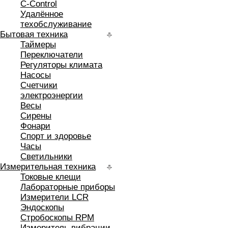
C-Control
Удалённое
техобслуживание
Бытовая техника
Таймеры
Переключатели
Регуляторы климата
Насосы
Счетчики
электроэнергии
Весы
Сирены
Фонари
Спорт и здоровье
Часы
Светильники
Измерительная техника
Токовые клещи
Лабораторные приборы
Измерители LCR
Эндоскопы
Стробоскопы RPM
Измеритель вибрации