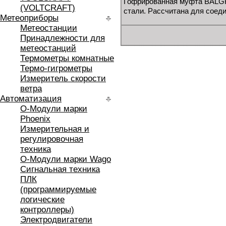
Гофрированная муфта BALG
(VOLTCRAFT)
стали. Рассчитана для соеди
Метеоприборы
Метеостанции
Принадлежности для
метеостанций
Термометры комнатные
Термо-гигрометры
Измеритель скорости
ветра
Автоматизация
O-Модули марки
Phoenix
Измерительная и
регулировочная
техника
O-Модули марки Wago
Сигнальная техника
ПЛК
(программируемые
логические
контроллеры)
Электродвигатели