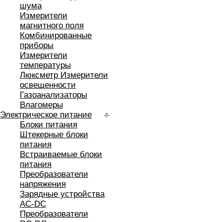
шума
Измерители
магнитного поля
Комбинированные
приборы
Измерители
температуры
Люксметр Измерители
освещенности
Газоанализаторы
Влагомеры
Электрическое питание
Блоки питания
Штекерные блоки
питания
Встраиваемые блоки
питания
Преобразователи
напряжения
Зарядные устройства
AC-DC
Преобразователи