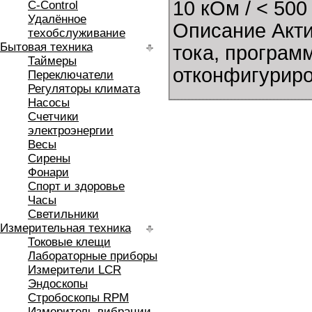
10 кОм / < 50
C-Control
Удалённое
Описание Акт
техобслуживание
Бытовая техника
тока, програм
Таймеры
отконфигуриро
Переключатели
Регуляторы климата
Насосы
Счетчики
электроэнергии
Весы
Сирены
Фонари
Спорт и здоровье
Часы
Светильники
Измерительная техника
Токовые клещи
Лабораторные приборы
Измерители LCR
Эндоскопы
Стробоскопы RPM
Измеритель вибрации