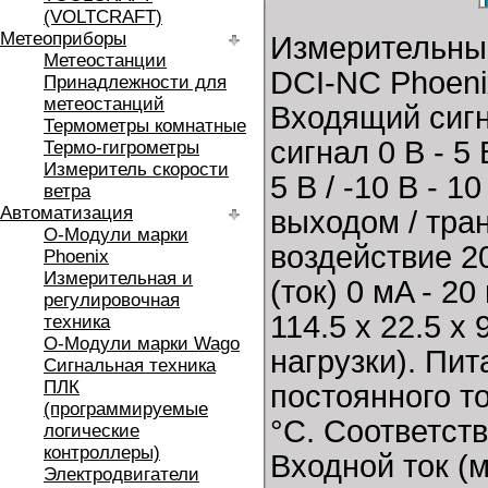
(VOLTCRAFT)
Метеоприборы
Измерительны
Метеостанции
DCI-NC Phoeni
Принадлежности для
метеостанций
Входящий сигн
Термометры комнатные
сигнал 0 В - 5 В
Термо-гигрометры
Измеритель скорости
5 В / -10 В - 1
ветра
Автоматизация
выходом / тра
O-Модули марки
воздействие 2
Phoenix
Измерительная и
(ток) 0 мA - 2
регулировочная
114.5 x 22.5 x
техника
O-Модули марки Wago
нагрузки). Пи
Сигнальная техника
ПЛК
постоянного т
(программируемые
°C. Соответст
логические
контроллеры)
Входной ток (м
Электродвигатели