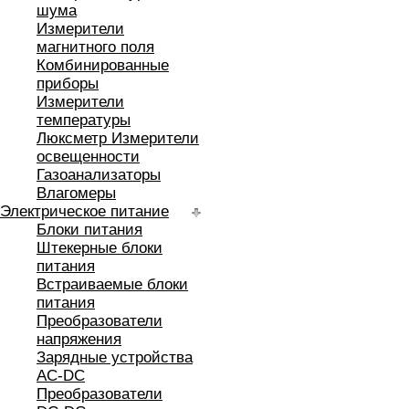
шума
Измерители
магнитного поля
Комбинированные
приборы
Измерители
температуры
Люксметр Измерители
освещенности
Газоанализаторы
Влагомеры
Электрическое питание
Блоки питания
Штекерные блоки
питания
Встраиваемые блоки
питания
Преобразователи
напряжения
Зарядные устройства
AC-DC
Преобразователи