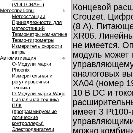
(VOLTCRAFT)
Концевой расш
Метеоприборы
Crouzet. Цифр
Метеостанции
Принадлежности для
(8 A). Питающе
метеостанций
XR06. Линейные
Термометры комнатные
Термо-гигрометры
не имеется. О
Измеритель скорости
ветра
модуль может 
Автоматизация
управляющему 
O-Модули марки
Phoenix
аналоговых вы
Измерительная и
XA04 (номер 1
регулировочная
техника
10 В DC и токо
O-Модули марки Wago
Сигнальная техника
расширительны
ПЛК
имеет 3 Pt100-
(программируемые
логические
управляющими 
контроллеры)
можно комбини
Электродвигатели