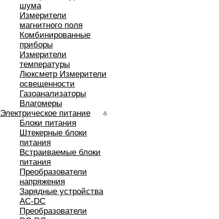
шума
Измерители
магнитного поля
Комбинированные
приборы
Измерители
температуры
Люксметр Измерители
освещенности
Газоанализаторы
Влагомеры
Электрическое питание
Блоки питания
Штекерные блоки
питания
Встраиваемые блоки
питания
Преобразователи
напряжения
Зарядные устройства
AC-DC
Преобразователи