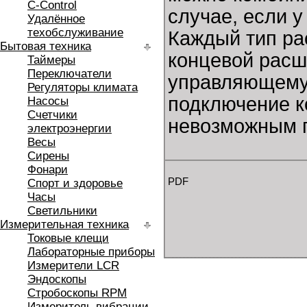
C-Control
случае, если 
Удалённое
техобслуживание
Каждый тип ра
Бытовая техника
концевой расш
Таймеры
Переключатели
управляющему 
Регуляторы климата
подключение к
Насосы
Счетчики
невозможным п
электроэнергии
Весы
Сирены
Фонари
PDF
Спорт и здоровье
Часы
Светильники
Измерительная техника
Токовые клещи
Лабораторные приборы
Измерители LCR
Эндоскопы
Стробоскопы RPM
Измеритель вибрации