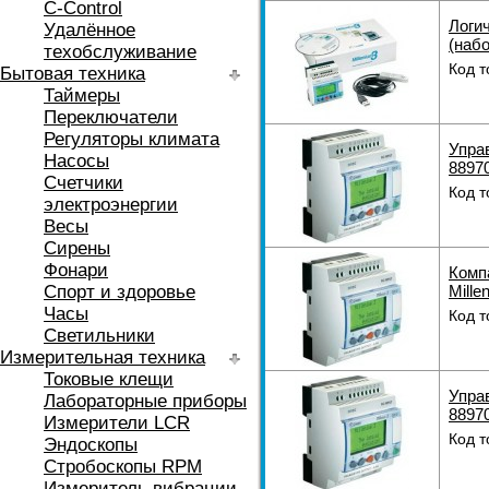
C-Control
Логи
Удалённое
(наб
техобслуживание
Код т
Бытовая техника
Таймеры
Переключатели
Регуляторы климата
Упра
Насосы
8897
Счетчики
Код т
электроэнергии
Весы
Сирены
Фонари
Комп
Спорт и здоровье
Mille
Часы
Код т
Светильники
Измерительная техника
Токовые клещи
Упра
Лабораторные приборы
8897
Измерители LCR
Код т
Эндоскопы
Стробоскопы RPM
Измеритель вибрации