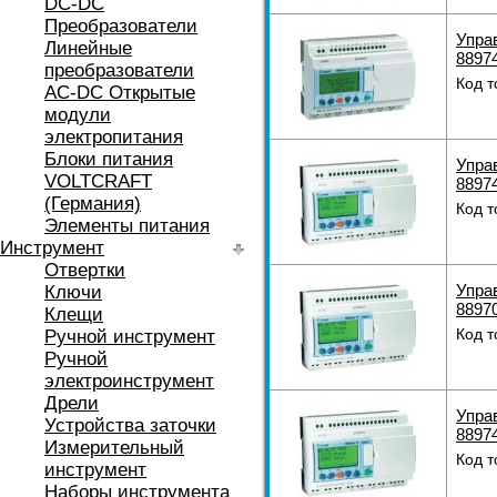
DC-DC
Преобразователи
Упра
Линейные
8897
преобразователи
Код т
AC-DC Открытые
модули
электропитания
Блоки питания
Упра
VOLTCRAFT
8897
(Германия)
Код т
Элементы питания
Инструмент
Отвертки
Упра
Ключи
8897
Клещи
Код т
Ручной инструмент
Ручной
электроинструмент
Дрели
Упра
Устройства заточки
8897
Измерительный
Код т
инструмент
Наборы инструмента