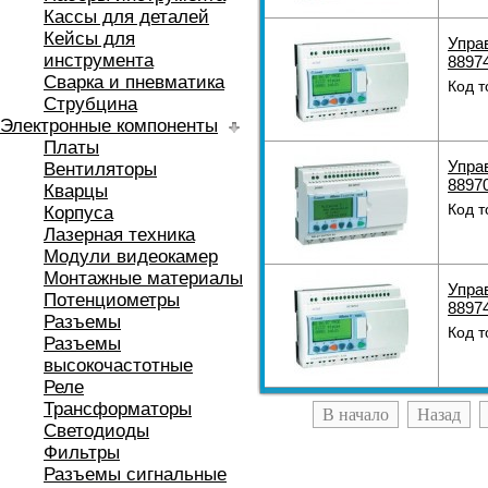
Кассы для деталей
Кейсы для
Упра
инструмента
8897
Сварка и пневматика
Код т
Струбцина
Электронные компоненты
Платы
Упра
Вентиляторы
8897
Кварцы
Код т
Корпуса
Лазерная техника
Модули видеокамер
Монтажные материалы
Упра
Потенциометры
8897
Разъемы
Код т
Разъемы
высокочастотные
Реле
Трансформаторы
В начало
Назад
Светодиоды
Фильтры
Разъемы сигнальные