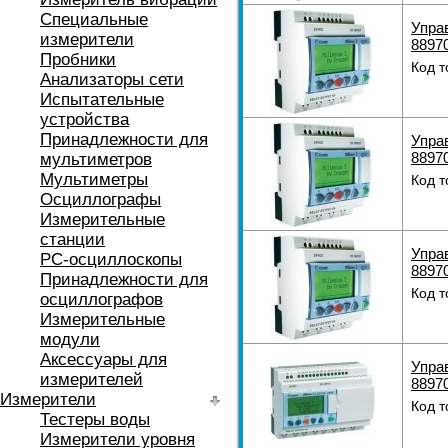
Специальные
Упра
измерители
8897
Пробники
Код т
Анализаторы сети
Испытательные
устройства
Принадлежности для
Упра
8897
мультиметров
Мультиметры
Код т
Осциллографы
Измерительные
станции
Упра
РС-осциллоскопы
8897
Принадлежности для
Код т
осциллографов
Измерительные
модули
Аксессуары для
Упра
измерителей
8897
Измерители
Код т
Тестеры воды
Измерители уровня