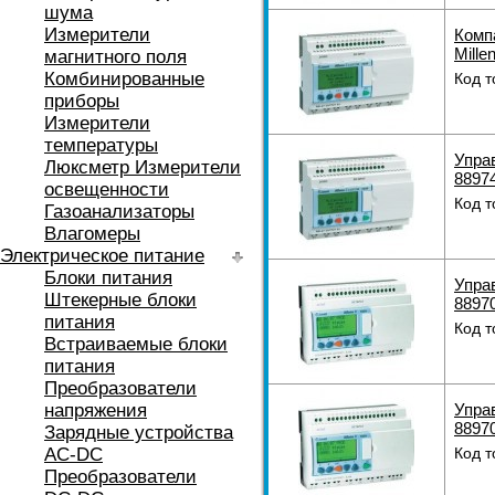
шума
Измерители
Комп
Mille
магнитного поля
Комбинированные
Код т
приборы
Измерители
температуры
Упра
Люксметр Измерители
8897
освещенности
Код т
Газоанализаторы
Влагомеры
Электрическое питание
Блоки питания
Упра
Штекерные блоки
8897
питания
Код т
Встраиваемые блоки
питания
Преобразователи
напряжения
Упра
8897
Зарядные устройства
AC-DC
Код т
Преобразователи