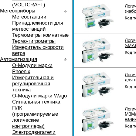
(VOLTCRAFT)
Логи
Метеоприборы
(наб
Метеостанции
Код т
Принадлежности для
метеостанций
Термометры комнатные
Логич
Термо-гигрометры
SMAR
Измеритель скорости
Код т
ветра
Автоматизация
O-Модули марки
Phoenix
Логи
Измерительная и
для 
регулировочная
Код т
техника
O-Модули марки Wago
Сигнальная техника
ПЛК
Логи
(программируемые
M3Ma
начи
логические
контроллеры)
Код т
Электродвигатели