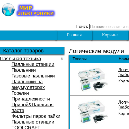
Поиск
Логические модули
Каталог Товаров
Паяльная техника
Товары
Наим
Паяльные станции
Логи
Паяльники
(наб
Газовые паяльники
Код т
Паяльники на
аккумуляторах
Горелки
Принадлежности
Логи
Припой&Паяльная
(наб
паста
Код т
Фильтры паров пайки
Паяльные станции
TOOLCRAFT