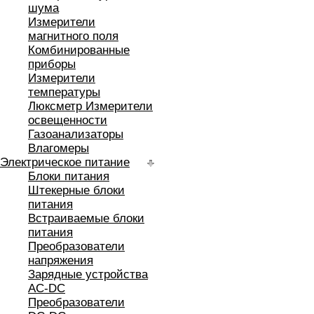
шума
Измерители
магнитного поля
Комбинированные
приборы
Измерители
температуры
Люксметр Измерители
освещенности
Газоанализаторы
Влагомеры
Электрическое питание
Блоки питания
Штекерные блоки
питания
Встраиваемые блоки
питания
Преобразователи
напряжения
Зарядные устройства
AC-DC
Преобразователи