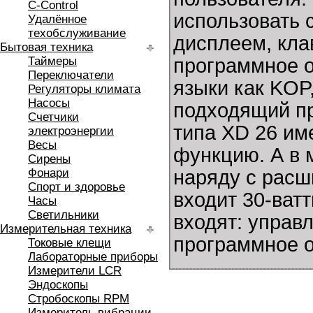
C-Control
использовать 
Удалённое
техобслуживание
дисплеем, кла
Бытовая техника
Таймеры
программное о
Переключатели
языки как KOP
Регуляторы климата
Насосы
подходящий пр
Счетчики
типа XD 26 име
электроэнергии
Весы
функцию. А в 
Сирены
Фонари
наряду с расш
Спорт и здоровье
входит 30-ват
Часы
Светильники
входят: управ
Измерительная техника
программное о
Токовые клещи
Лабораторные приборы
Измерители LCR
Эндоскопы
Стробоскопы RPM
Измеритель вибрации