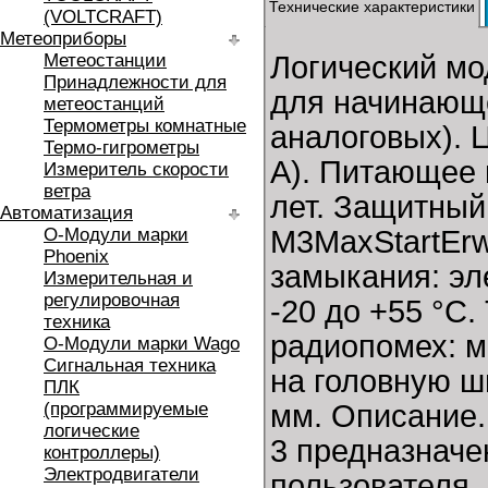
Технические характеристики
(VOLTCRAFT)
Метеоприборы
Метеостанции
Логический мо
Принадлежности для
для начинающе
метеостанций
Термометры комнатные
аналоговых). Ц
Термо-гигрометры
A). Питающее 
Измеритель скорости
ветра
лет. Защитный 
Автоматизация
O-Модули марки
M3MaxStartErw
Phoenix
замыкания: эл
Измерительная и
регулировочная
-20 до +55 °C
техника
радиопомех: м
O-Модули марки Wago
Сигнальная техника
на головную ш
ПЛК
(программируемые
мм. Описание.
логические
3 предназнач
контроллеры)
Электродвигатели
пользователя.