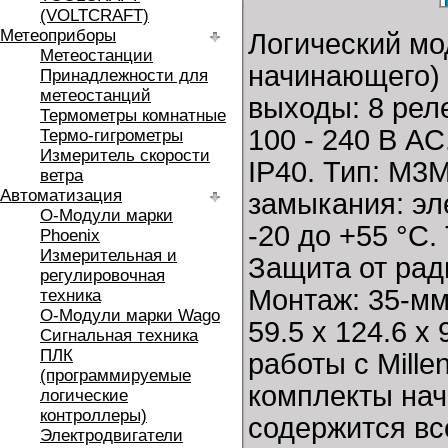
(VOLTCRAFT)
Метеоприборы
Логический м
Метеостанции
начинающего) 
Принадлежности для
метеостанций
выходы: 8 реле
Термометры комнатные
100 - 240 В AC
Термо-гигрометры
Измеритель скорости
IP40. Тип: M3
ветра
Автоматизация
замыкания: эл
O-Модули марки
-20 до +55 °C
Phoenix
Измерительная и
Защита от рад
регулировочная
Монтаж: 35-мм
техника
O-Модули марки Wago
59.5 x 124.6 x
Сигнальная техника
ПЛК
работы с Mill
(программируемые
комплекты нач
логические
контроллеры)
содержится вс
Электродвигатели