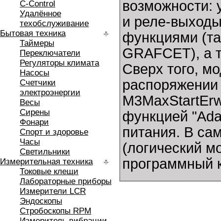
возможности: 
C-Control
Удалённое
и реле-выходы
техобслуживание
Бытовая техника
функциями (та
Таймеры
GRAFCET), а 
Переключатели
Регуляторы климата
Сверх того, м
Насосы
распоряжении 
Счетчики
электроэнергии
M3MaxStartErw
Весы
Сирены
функцией "Adap
Фонари
питания. В са
Спорт и здоровье
Часы
(логический м
Светильники
программный 
Измерительная техника
Токовые клещи
Лабораторные приборы
Измерители LCR
Эндоскопы
Стробоскопы RPM
Измеритель вибрации