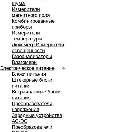
шума
Измерители
магнитного поля
Комбинированные
приборы
Измерители
температуры
Люксметр Измерители
освещенности
Газоанализаторы
Влагомеры
Электрическое питание
Блоки питания
Штекерные блоки
питания
Встраиваемые блоки
питания
Преобразователи
напряжения
Зарядные устройства
AC-DC
Преобразователи