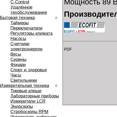
Мощность 89 В
C-Control
Удалённое
техобслуживание
Производител
Бытовая техника
Таймеры
Переключатели
Регуляторы климата
Насосы
Счетчики
электроэнергии
PDF
Весы
Сирены
Фонари
Спорт и здоровье
Часы
Светильники
Измерительная техника
Токовые клещи
Лабораторные приборы
Измерители LCR
Эндоскопы
Стробоскопы RPM
Измеритель вибрации