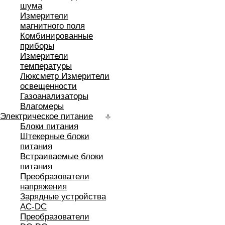
шума
Измерители
магнитного поля
Комбинированные
приборы
Измерители
температуры
Люксметр Измерители
освещенности
Газоанализаторы
Влагомеры
Электрическое питание
Блоки питания
Штекерные блоки
питания
Встраиваемые блоки
питания
Преобразователи
напряжения
Зарядные устройства
AC-DC
Преобразователи