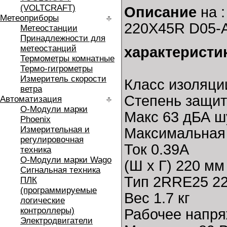
(VOLTCRAFT)
Описание
на :
Метеоприборы
220X45R D05-A
Метеостанции
Принадлежности для
метеостанций
характеристи
Термометры комнатные
Термо-гигрометры
Измеритель скорости
Класс изоляци
ветра
Степень защит
Автоматизация
O-Модули марки
Макс 63 дБА 
Phoenix
Измерительная и
Максимальная 
регулировочная
Ток 0.39А
техника
O-Модули марки Wago
(Ш х Г) 220 мм
Сигнальная техника
Тип 2RRE25 22
ПЛК
(программируемые
Вес 1.7 кг
логические
контроллеры)
Рабочее напря
Электродвигатели