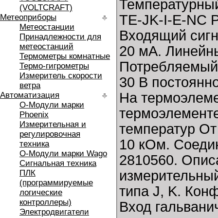
Температурны
(VOLTCRAFT)
TE-JK-I-E-NC P
Метеоприборы
Метеостанции
Входящий сигна
Принадлежности для
метеостанций
20 мA. Линейны
Термометры комнатные
Потребляемый 
Термо-гигрометры
Измеритель скорости
30 В постоянн
ветра
На термоэлемен
Автоматизация
O-Модули марки
термоэлементе 
Phoenix
Измерительная и
температур От 
регулировочная
10 кОм. Соеди
техника
O-Модули марки Wago
2810560. Опи
Сигнальная техника
измерительный
ПЛК
(программируемые
типа J, K. Кон
логические
контроллеры)
Вход гальвани
Электродвигатели