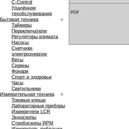
C-Control
Удалённое
PDF
техобслуживание
Бытовая техника
Таймеры
Переключатели
Регуляторы климата
Насосы
Счетчики
электроэнергии
Весы
Сирены
Фонари
Спорт и здоровье
Часы
Светильники
Измерительная техника
Токовые клещи
Лабораторные приборы
Измерители LCR
Эндоскопы
Стробоскопы RPM
Измеритель вибрации