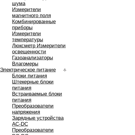
шума
Измерители
магнитного поля
Комбинированные
приборы
Измерители
температуры
Люксметр Измерители
освещенности
Газоанализаторы
Влагомеры
Электрическое питание
Блоки питания
Штекерные блоки
питания
Встраиваемые блоки
питания
Преобразователи
напряжения
Зарядные устройства
AC-DC
Преобразователи