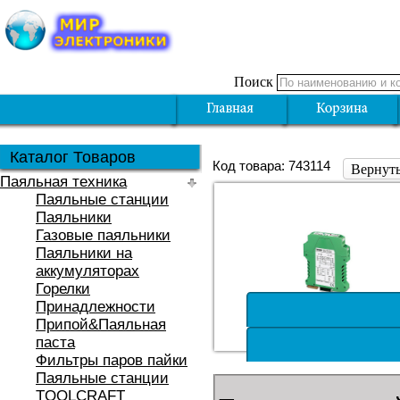
Поиск
Каталог Товаров
Код товара: 743114
Вернуть
Паяльная техника
Паяльные станции
Паяльники
Газовые паяльники
Паяльники на
аккумуляторах
Горелки
Принадлежности
Припой&Паяльная
паста
Фильтры паров пайки
Паяльные станции
TOOLCRAFT